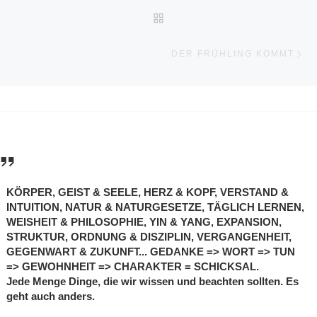
ZURÜCK ZUR BEITRAGSL
N
DER FRÜHLING KOMMT
KÖRPER, GEIST & SEELE, HERZ & KOPF, VERSTAND &
INTUITION, NATUR & NATURGESETZE, TÄGLICH LERNEN,
WEISHEIT & PHILOSOPHIE, YIN & YANG, EXPANSION,
STRUKTUR, ORDNUNG & DISZIPLIN, VERGANGENHEIT,
GEGENWART & ZUKUNFT... GEDANKE => WORT => TUN
=> GEWOHNHEIT => CHARAKTER = SCHICKSAL.
Jede Menge Dinge, die wir wissen und beachten sollten. Es
geht auch anders.