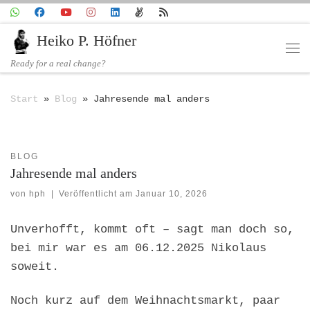
Zum Inhalt springen
Heiko P. Höfner
Me
Ready for a real change?
Start
»
Blog
»
Jahresende mal anders
BLOG
Jahresende mal anders
von
hph
|
Veröffentlicht am
Januar 10, 2026
Unverhofft, kommt oft – sagt man doch so,
bei mir war es am 06.12.2025 Nikolaus
soweit.
Noch kurz auf dem Weihnachtsmarkt, paar