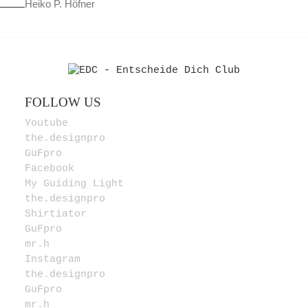
Heiko P. Höfner
FOLLOW US
Youtube
the.designpro
GuFpro
Facebook
My Guiding Light
the.designpro
Shirtiator
GuFpro
mr.h
Instagram
the.designpro
GuFpro
mr.h