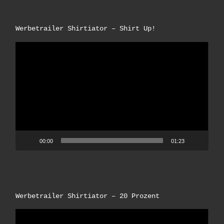
Werbetrailer Shirtiator – Shirt Up!
Video-
Player
00:00
01:23
Werbetrailer Shirtiator – 20 Prozent
Video-
Player