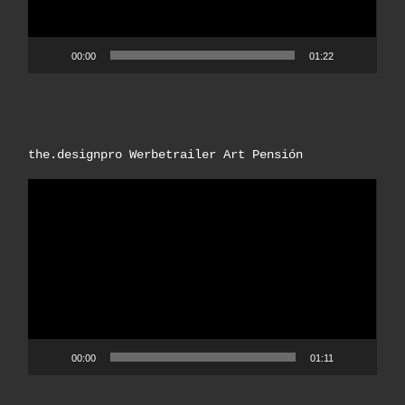
00:00
01:22
the.designpro Werbetrailer Art Pensión
Video-
Player
00:00
01:11