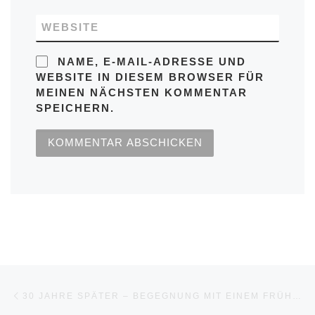
WEBSITE
NAME, E-MAIL-ADRESSE UND
WEBSITE IN DIESEM BROWSER FÜR
MEINEN NÄCHSTEN KOMMENTAR
SPEICHERN.
Beitragsnavigation
Vorheriger Beitrag
30 JAHRE SPÄTER – BEGEGNUNG MIT EINEM FRÜHEREN ICH