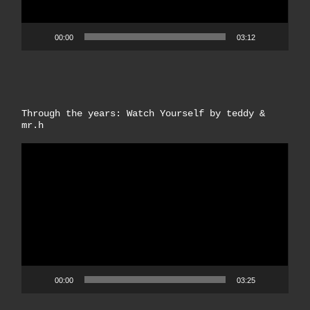
00:00
03:12
Through the years: Watch Yourself by teddy &
mr.h
Video-
Player
00:00
03:25