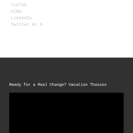
TikTok
XING
LinkedIn
Twitter mr.h
Ready for a Real Change? Vacation Thassos
Video-
Player