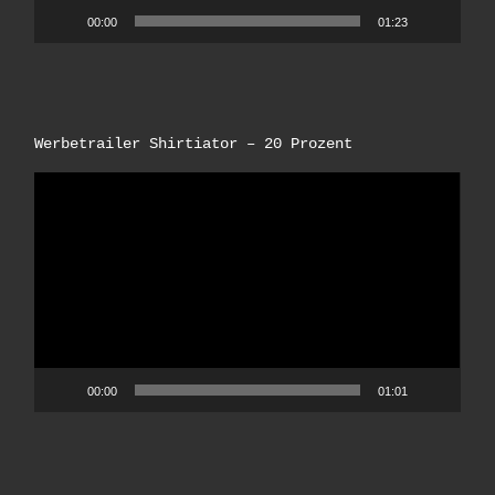
00:00
01:23
Werbetrailer Shirtiator – 20 Prozent
Video-
Player
00:00
01:01