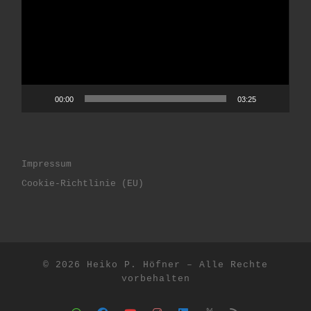
00:00
03:25
Impressum
Cookie-Richtlinie (EU)
© 2026
Heiko P. Höfner
– Alle Rechte
vorbehalten