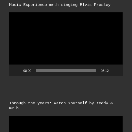
Music Experience mr.h singing Elvis Presley
Video-
Player
00:00
03:12
Through the years: Watch Yourself by teddy &
mr.h
Video-
Player