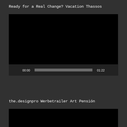
Ready for a Real Change? Vacation Thassos
Video-
Player
00:00
01:22
the.designpro Werbetrailer Art Pensión
Video-
Player