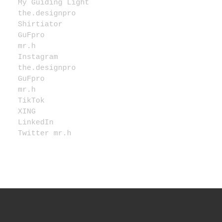
My Guiding Light
the.designpro
Shirtiator
GuFpro
mr.h
Instagram
the.designpro
GuFpro
mr.h
TikTok
XING
LinkedIn
Twitter mr.h