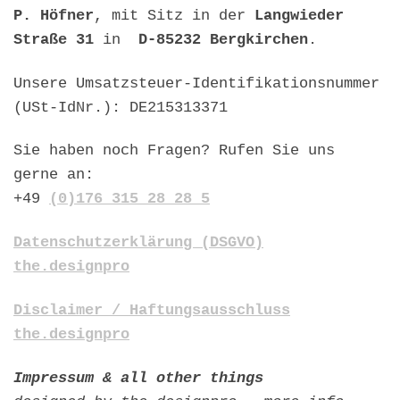
P. Höfner
, mit Sitz in der
Langwieder
Straße 31
in
D-85232 Bergkirchen
.
Unsere Umsatzsteuer-Identifikationsnummer
(USt-IdNr.): DE215313371
Sie haben noch Fragen? Rufen Sie uns
gerne an:
+49
(0)176 315 28 28 5
Datenschutzerklärung (DSGVO)
the.designpro
Disclaimer / Haftungsausschluss
the.designpro
Impressum & all other things