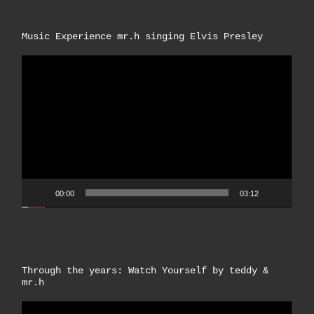
Music Experience mr.h singing Elvis Presley
Video-
Player
00:00
03:12
Through the years: Watch Yourself by teddy &
mr.h
Video-