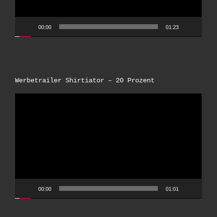
00:00
01:23
Werbetrailer Shirtiator – 20 Prozent
Video-
Player
00:00
01:01