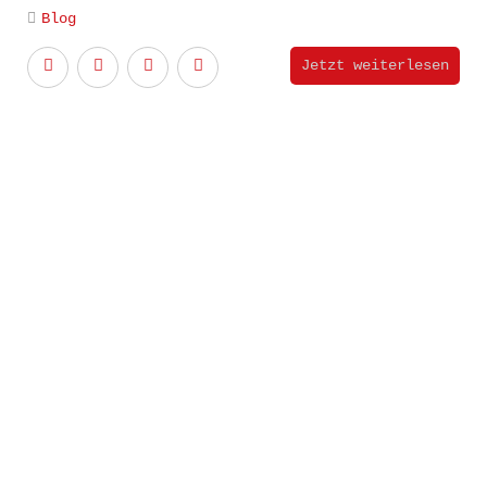
Poesie stirbt nie
Blog
Jetzt weiterlesen
EINTAUCHEN
mr.h
the song that is in you
OPEN