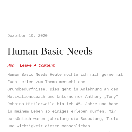
Godspeed
Dezember 10, 2020
What words can´t say, a song
Human Basic Needs
will
Hph
Leave A Comment
VISIT GODSPEED
Human Basic Needs Heute möchte ich mich gerne mit
Euch teilen zum Thema menschliche
Grundbedürfnisse. Dies geht in Anlehnung an den
Motivationscoach und Unternehmer Anthony „Tony“
Robbins.Mittlerweile bin ich 45. Jahre und habe
in meinem Leben so einiges erleben dürfen. Mir
persönlich waren jahrelang die Bedeutung, Tiefe
und Wichtigkeit dieser menschlichen