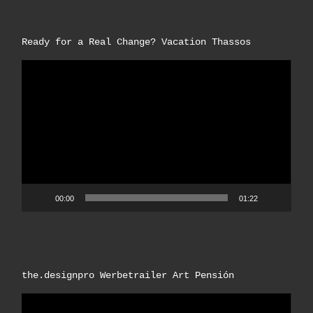
Ready for a Real Change? Vacation Thassos
Video-
Player
00:00
01:22
the.designpro Werbetrailer Art Pensión
Video-
Player