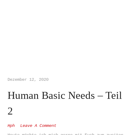
Werbeagent
ur
EDC -
www.thedesignpro.de
Entscheide
Dezember 12, 2020
Human Basic Needs – Teil
WEIL WERBUNG WUNDER WIRKT
Dich Club
2
Hph
Leave A Comment