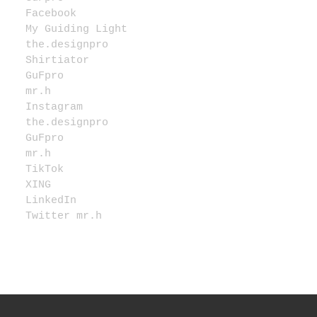
Facebook
My Guiding Light
the.designpro
Shirtiator
GuFpro
mr.h
Instagram
the.designpro
GuFpro
mr.h
TikTok
XING
LinkedIn
Twitter mr.h