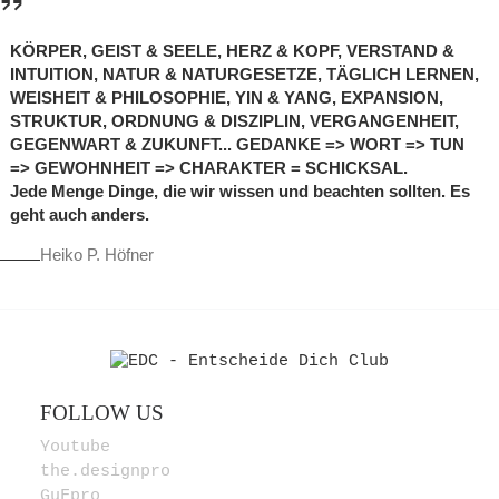
KÖRPER, GEIST & SEELE, HERZ & KOPF, VERSTAND &
INTUITION, NATUR & NATURGESETZE, TÄGLICH LERNEN,
WEISHEIT & PHILOSOPHIE, YIN & YANG, EXPANSION,
STRUKTUR, ORDNUNG & DISZIPLIN, VERGANGENHEIT,
GEGENWART & ZUKUNFT... GEDANKE => WORT => TUN
=> GEWOHNHEIT => CHARAKTER = SCHICKSAL.
Jede Menge Dinge, die wir wissen und beachten sollten. Es
geht auch anders.
Heiko P. Höfner
FOLLOW US
Youtube
the.designpro
GuFpro