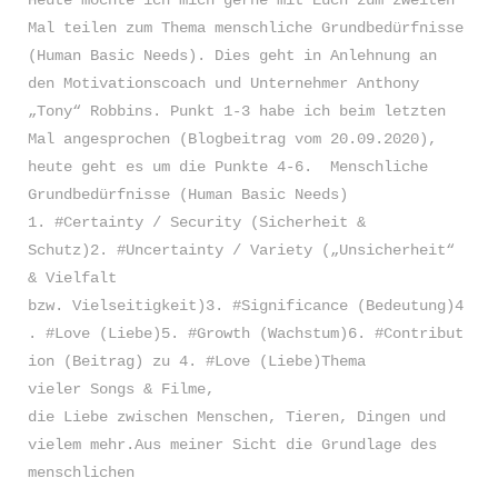
Heute möchte ich mich gerne mit Euch zum zweiten
Entscheide Dich
HÖFIS -
Mal teilen zum Thema menschliche Grundbedürfnisse
(Human Basic Needs). Dies geht in Anlehnung an
MEHR INFOS
den Motivationscoach und Unternehmer Anthony
„Tony“ Robbins. Punkt 1-3 habe ich beim letzten
Kleidung
Mal angesprochen (Blogbeitrag vom 20.09.2020),
heute geht es um die Punkte 4-6. Menschliche
Grundbedürfnisse (Human Basic Needs)
1. #Certainty / Security (Sicherheit &
für Profis
Schutz)2. #Uncertainty / Variety („Unsicherheit“
& Vielfalt
bzw. Vielseitigkeit)3. #Significance (Bedeutung)4
. #Love (Liebe)5. #Growth (Wachstum)6. #Contribut
Textilien &
ion (Beitrag) zu 4. #Love (Liebe)Thema
Paulus Lomi
vieler Songs & Filme,
Textilienveredelung
die Liebe zwischen Menschen, Tieren, Dingen und
vielem mehr.Aus meiner Sicht die Grundlage des
KLEIDUNG FÜR PROFIS
menschlichen