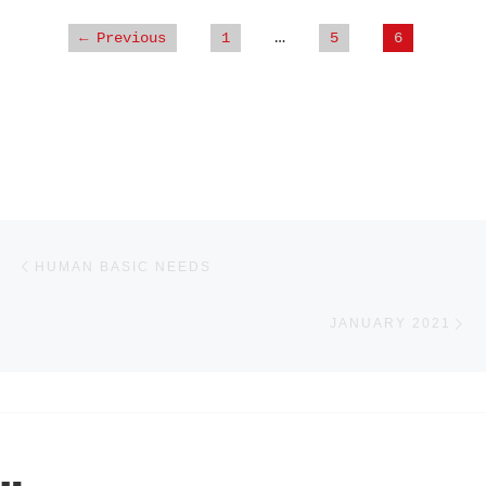
…
← Previous
1
5
6
Beitragsnavigation
Vorheriger Beitrag
HUMAN BASIC NEEDS
N
JANUARY 2021