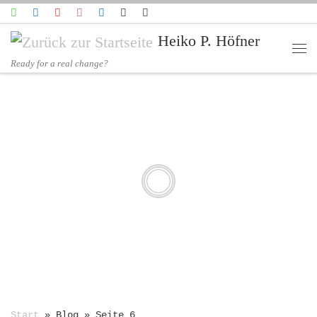
Zum Inhalt springen
Heiko P. Höfner
Me
Ready for a real change?
GuFpro -
Gesundheit
& Fitness
Start
»
Blog
»
Seite 6