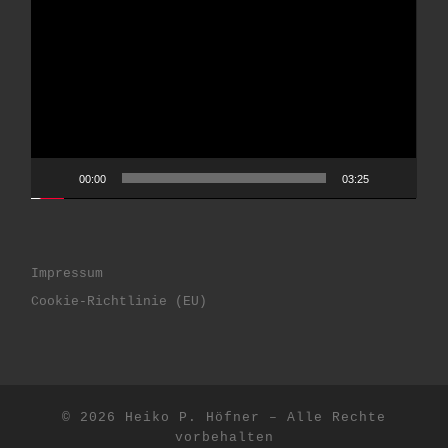
Player
00:00
03:25
Impressum
Cookie-Richtlinie (EU)
© 2026
Heiko P. Höfner
– Alle Rechte
vorbehalten